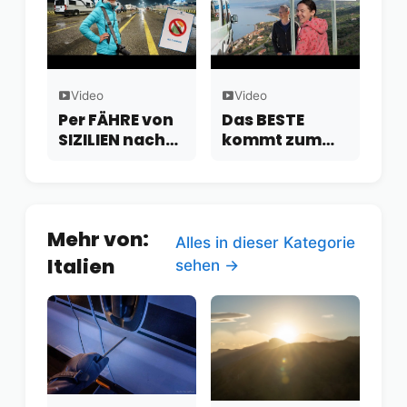
Video
Video
Per FÄHRE von
Das BESTE
SIZILIEN nach
kommt zum
SPANIEN:
SCHLUSS: Die
Hoffentlich
schönsten
wird’s wieder
Stellplätze
wärmer!
Siziliens.
Mehr von:
Alles in dieser Kategorie
Italien
sehen →