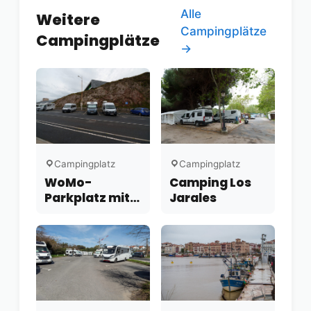
Alle
Weitere
Campingplätze
Campingplätze
→
Campingplatz
Campingplatz
WoMo-
Camping Los
Parkplatz mit
Jarales
Blick auf A
Coruña