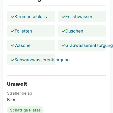
✓
Stromanschluss
✓
Frischwasser
✓
Toiletten
✓
Duschen
✓
Wäsche
✓
Grauwasserentsorgung
✓
Schwarzwasserentsorgung
Umwelt
Straßenbelag
Kies
Schattige Plätze