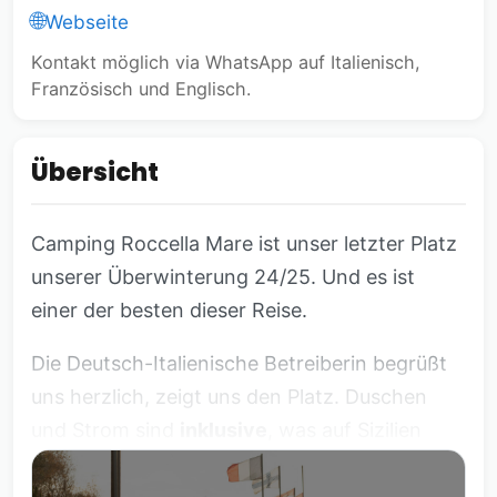
🌐
Webseite
Kontakt möglich via WhatsApp auf Italienisch,
Französisch und Englisch.
Übersicht
Camping Roccella Mare ist unser letzter Platz
unserer Überwinterung 24/25. Und es ist
einer der besten dieser Reise.
Die Deutsch-Italienische Betreiberin begrüßt
uns herzlich, zeigt uns den Platz. Duschen
und Strom sind
inklusive
, was auf Sizilien
nicht selbstverständlich und sogar eher
unüblich ist. Die Nacht kostet €20. ACSI oder