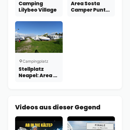
Camping
Area Sosta
Lilybeo Village
Camper Punta
Piccola Park
Campingplatz
Stellplatz
Neapel: Area di
Sosta Camper
e Caravan
Estatico
Videos aus dieser Gegend