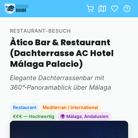
Zum
Inhalt
RESTAURANT-BESUCH
springen
Àtico Bar & Restaurant
(Dachterrasse AC Hotel
Málaga Palacio)
Elegante Dachterrassenbar mit
360°‑Panoramablick über Málaga
Restaurant
Mediterran / International
€€€ — Hochwertig
🌍 Málaga, Andalusien