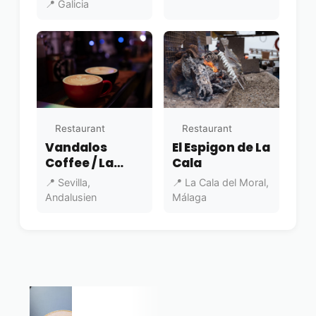
📍 Galicia
Restaurant
Restaurant
Vandalos
El Espigon de La
Coffee / La
Cala
Dulceteka
📍 Sevilla,
📍 La Cala del Moral,
Pastelería, El
Andalusien
Málaga
Coronil