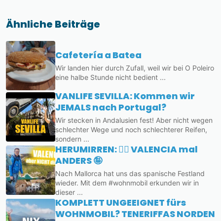
Ähnliche Beiträge
Cafetería a Batea
Wir landen hier durch Zufall, weil wir bei O Poleiro
eine halbe Stunde nicht bedient ...
VANLIFE SEVILLA: Kommen wir
JEMALS nach Portugal?
Wir stecken in Andalusien fest! Aber nicht wegen
schlechter Wege und noch schlechterer Reifen,
sondern ...
HERUMIRREN: 🤷‍♂️ VALENCIA mal
ANDERS 🤪
Nach Mallorca hat uns das spanische Festland
wieder. Mit dem #wohnmobil erkunden wir in
dieser ...
KOMPLETT UNGEEIGNET fürs
WOHNMOBIL? TENERIFFAS NORDEN