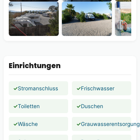
Einrichtungen
✓
Stromanschluss
✓
Frischwasser
✓
Toiletten
✓
Duschen
✓
Wäsche
✓
Grauwasserentsorgung