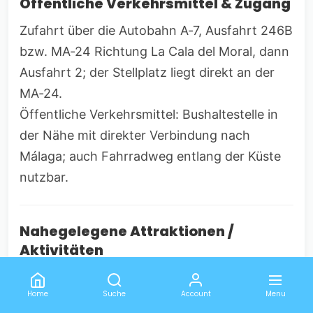
Öffentliche Verkehrsmittel & Zugang
Zufahrt über die Autobahn A‑7, Ausfahrt 246B
bzw. MA‑24 Richtung La Cala del Moral, dann
Ausfahrt 2; der Stellplatz liegt direkt an der
MA‑24.
Öffentliche Verkehrsmittel: Bushaltestelle in
der Nähe mit direkter Verbindung nach
Málaga; auch Fahrradweg entlang der Küste
nutzbar.
Nahegelegene Attraktionen /
Aktivitäten
Málaga Stadt,, weiße Dörfer wie Frigiliana,
Home
Suche
Account
Menu
Nerja, Rincón de la Victoria, Wandern,