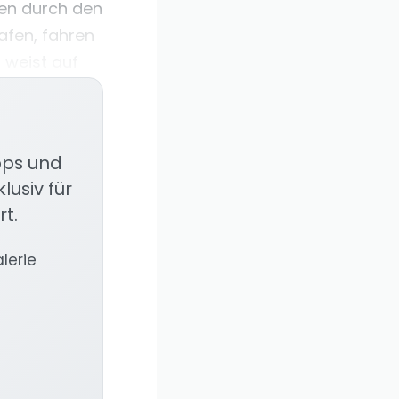
sen durch den
afen, fahren
 weist auf
ipps und
lusiv für
rt.
alerie