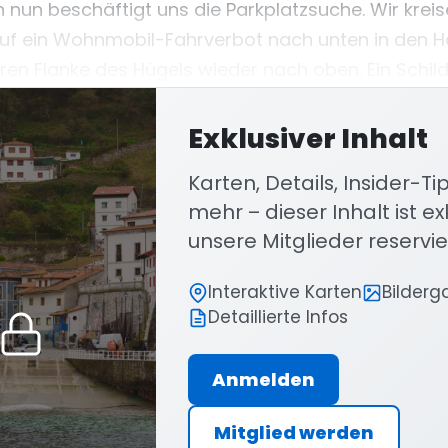
h nun beschäftigt uns die Parkplatzsuche. Wir krei
 auf ein Wohnmobil-Fahrverbot nach unten in den H
ren Flanke des Hügels wieder nach oben. Ein Schild
ichen Parkplatz im Hafen hin - das versuchen wir.
Exklusiver Inhalt
Karten, Details, Insider-T
mehr – dieser Inhalt ist exk
unsere Mitglieder reservie
Interaktive Karten
Bilderg
Detaillierte Infos
Anmelden
Mitglied werden