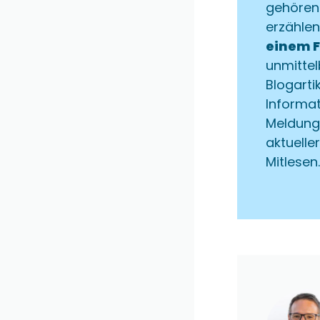
gehören
erzählen
einem 
unmitte
Blogarti
Informa
Meldung
aktuelle
Mitlesen.