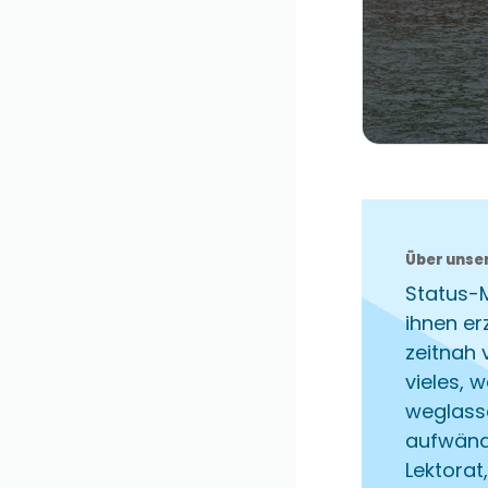
Über unse
Status-
ihnen er
zeitnah 
vieles, 
weglass
aufwändi
Lektorat