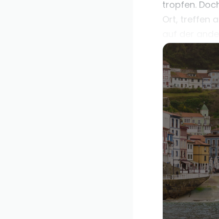
tropfen. Doc
Ort, treffen
auf der ande
einen öffentl