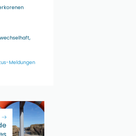
serkorenen
 wechselhaft,
atus-Meldungen
de
es