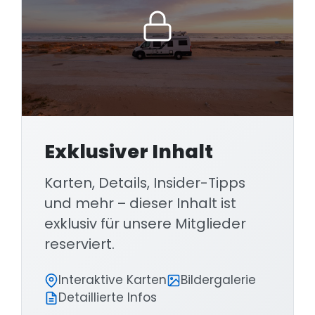
wissen, wo man hin möchte, denn die
Hauptstraße hat kaum Ausfahrten, führt
eigentlich immer nur von Ort zu Ort. Punkte
dazwischen müsste man auf einer
kleineren, vermutlich der älteren
Hauptstraße anfahren.
Exklusiver Inhalt
Karten, Details, Insider-Tipps
und mehr – dieser Inhalt ist
exklusiv für unsere Mitglieder
reserviert.
Interaktive Karten
Bildergalerie
Detaillierte Infos