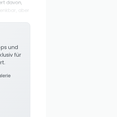
ert davon,
denkbar, aber
ipps und
lusiv für
rt.
alerie