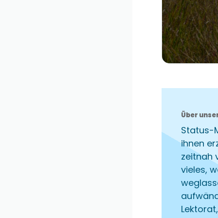
Über unse
Status-
ihnen er
zeitnah 
vieles, 
weglass
aufwändi
Lektorat