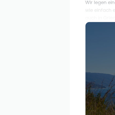
Wir legen ein
wie einfach e
auch in Grie