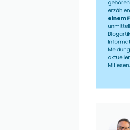
gehören
erzählen
einem 
unmitte
Blogarti
Informa
Meldung
aktuelle
Mitlesen.