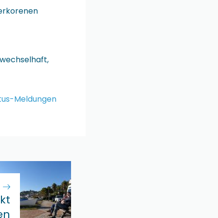
serkorenen
 wechselhaft,
atus-Meldungen
kt
en