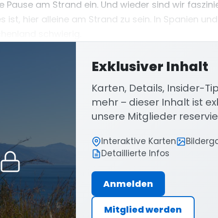
e Pause am Strand ein. Und wieder sind wir faszini
s ist, hier alleine am Strand zu sein. In Spanien un
chenland schwierig.
Exklusiver Inhalt
Karten, Details, Insider-T
mehr – dieser Inhalt ist exk
unsere Mitglieder reservie
Interaktive Karten
Bilderg
Detaillierte Infos
Anmelden
Mitglied werden