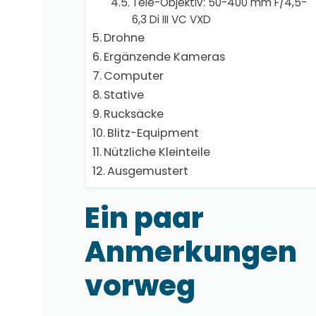
Tele-Objektiv: 50-400 mm F/4,5-
6,3 Di III VC VXD
Drohne
Ergänzende Kameras
Computer
Stative
Rucksäcke
Blitz-Equipment
Nützliche Kleinteile
Ausgemustert
Ein paar
Anmerkungen
vorweg