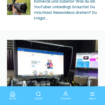
Kameras und Zubehör Was du als
YouTuber unbedingt brauchst Du
möchtest Reisevideos drehen? Du
trägst…
Das Projekt WoMoGuide
Home
Suche
Account
Menu