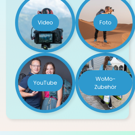
Video
Foto
WoMo-
YouTube
Zubehör