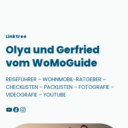
Zum
Inhalt
springen
Linktree
Olya und Gerfried
vom WoMoGuide
REISEFÜHRER – WOHNMOBIL-RATGEBER –
CHECKLISTEN – PACKLISTEN – FOTOGRAFIE –
VIDEOGRAFIE – YOUTUBE
YouTube
Facebook
Instagram