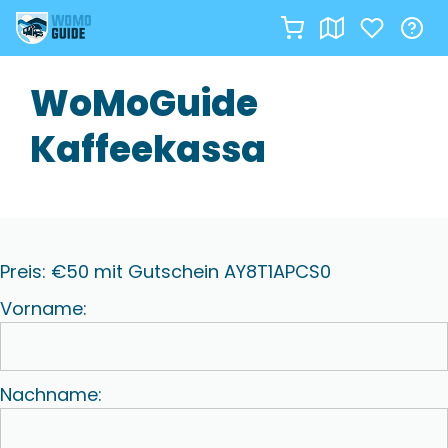
Zum
WoMoGuide
Inhalt
springen
Kaffeekassa
Preis:
€50 mit Gutschein AY8T1APCS0
Vorname:
Nachname: