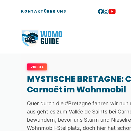
Zum
Inhalt
KONTAKT
ÜBER UNS
springen
VIDEO+
MYSTISCHE BRETAGNE: C
Carnoët im Wohnmobil
Quer durch die #Bretagne fahren wir nun
aus geht es zum Vallée de Saints bei Carn
bewundern, bevor uns Sturm und Nieselrege
Wohnmobil-Stellplatz, doch hier hat sch