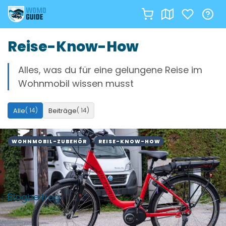
Zum
Reise-Know-How
Inhalt
springen
Alles, was du für eine gelungene Reise im
Wohnmobil wissen musst
( 14)
( 14)
Alle
Beiträge
WOHNMOBIL-ZUBEHÖR
REISE-KNOW-HOW
Blogbeitrag