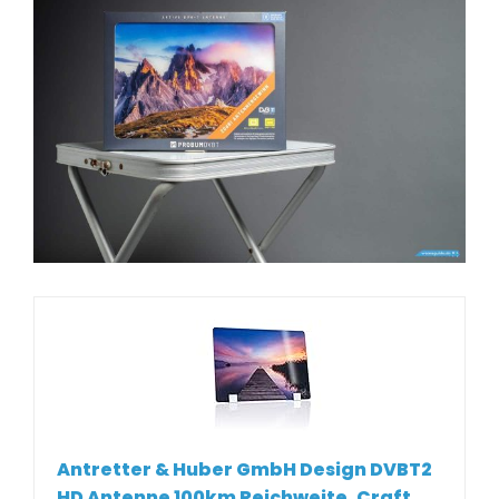
Antretter & Huber GmbH Design DVBT2
HD Antenne 100km Reichweite, Craft