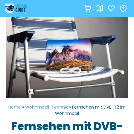
Zum
Inhalt
springen
Home
»
Wohnmobil-Technik
»
Fernsehen mit DVB-T2 im
Wohnmobil
Fernsehen mit DVB-