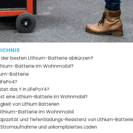
s Aufladen,
und erleichtert damit den
autarken E
ngesichts
unserer bevorstehenden Umrüstun
erlegen uns Vor- und Nachteile von Lithium, und s
nden Wohnmobil für Lithium geändert werden mu
ICHNIS
 der besten Lithium-Batterie abkürzen?
thium-Batterie im Wohnmobil?
hium-Batterie
LiFePo4?
et das Y in LiFePoY4?
 ist eine Lithium-Batterie im Wohnmobil?
igkeit von Lithium Batterien
 Lithium-Batterie im Wohnmobil
apazität und Tiefentladungs-Resistenz von Lithium-Batteri
e Stromaufnahme und unkompliziertes Laden