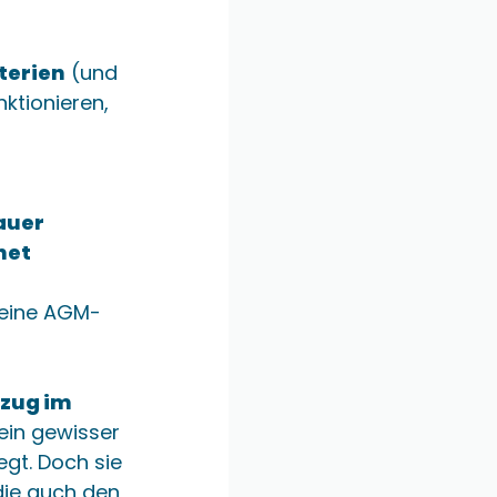
terien
(und
ktionieren,
auer
net
eine AGM-
nzug im
ein gewisser
egt. Doch sie
die auch den