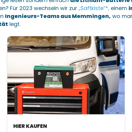
lange lesen sondern einfach
die Lithium-Batterie
en? Für 2023 wechseln wir zur
„Saftkiste“*,
einem
i
en
Ingenieurs-Teams aus Memmingen,
wo man
tät
legt.
HIER KAUFEN