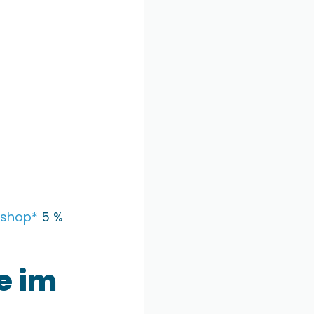
eshop*
5 %
e im