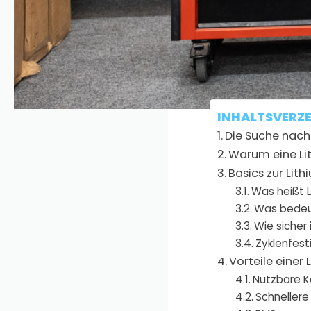
und
schnellere
Wohnmobils.
A
am Markt um, üb
was am bestehe
INHALTSVERZE
Die Suche nach
Warum eine Li
Basics zur Lit
Was heißt 
Was bedeut
Wie sicher
Zyklenfest
Vorteile einer
Nutzbare K
Schneller