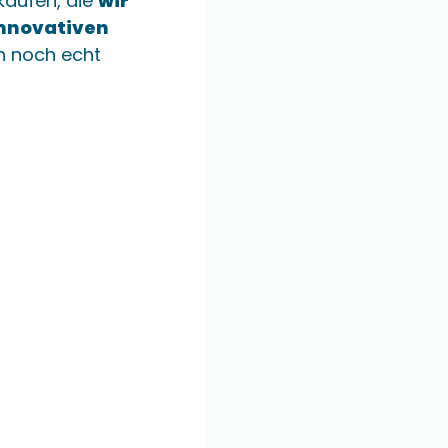
kaufen, die
wir
nnovativen
 noch echt