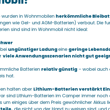
obil?
e wurden in Wohnmobilen
herkömmliche Bleibat
gen wie Gel- und AGM-Batterien) verbaut. Die fun
rien sind sind im Wohnmobil nicht ideal:
chwer
 bei
ungünstiger Ladung
eine
geringe Lebensd
ür
viele Anwendungsszenarien nicht gut geeig
ömmliche Batterien
relativ günstig
– wobei auch 
eis hat.
ren halten aber
Lithium-Batterien verstärkt Ei
ar sind Lithium-Batterien im Camper immer noch 
eis um einiges über dem Preis gewöhnlicher Akkus li
teile,
die nicht von der Hand zu weisen sind, und 