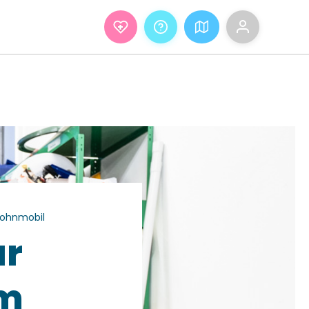
+
Wohnmobil
ur
im