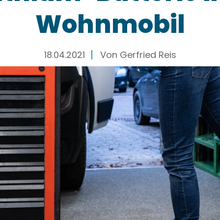
Wohnmobil
18.04.2021
Von
Gerfried Reis
tterie
im Wohnmobil wird
immer populärer.
Und
ium-Ionen-Batterien haben gerade
im Wohnmobil v
tterie im Camper bietet
Gewichtsersparnis,
höhe