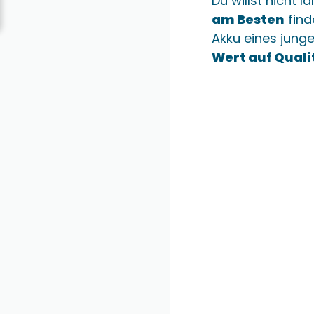
Du willst nicht 
am Besten
find
Akku eines jung
Wert auf Quali