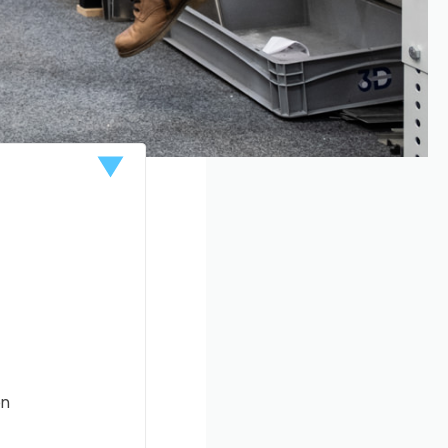
insatz des
g
sehen wir uns
ehen uns an,
ss.
en