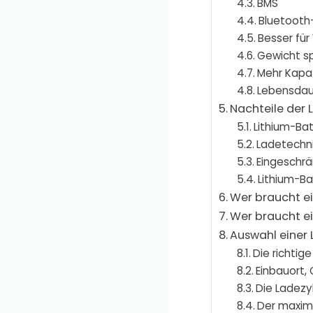
BMS
Bluetooth
Besser für
Gewicht sp
Mehr Kapaz
Lebensdaue
Nachteile der
Lithium-Bat
Ladetechni
Eingeschrä
Lithium-Ba
Wer braucht e
Wer braucht e
Auswahl einer 
Die richtig
Einbauort,
Die Ladezy
Der maxim