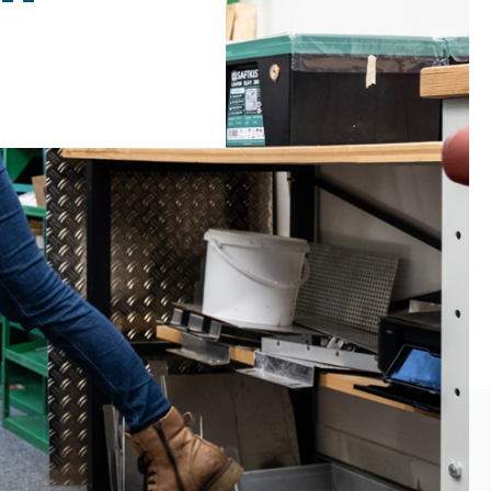
 das mit gutem
iele Vorteile.
re Kapazität