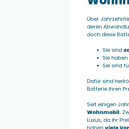
Wohnm
Über Jahrzehnt
deren Abwandlun
doch diese Batte
Sie sind
s
Sie haben
Sie sind f
Dafür sind herk
Batterie ihren Pr
Seit einigen Jah
Wohnmobil.
Zw
Luxus, da ihr Pr
haben
viele Vor