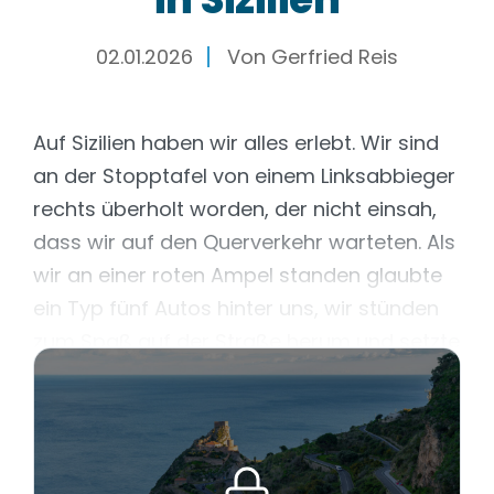
02.01.2026
Von
Gerfried Reis
Auf Sizilien haben wir alles erlebt. Wir sind
an der Stopptafel von einem Linksabbieger
rechts überholt worden, der nicht einsah,
dass wir auf den Querverkehr warteten. Als
wir an einer roten Ampel standen glaubte
ein Typ fünf Autos hinter uns, wir stünden
zum Spaß auf der Straße herum und setzte
zum Überholen an, nur um dann doch zu
bremsen und dem Gegenverkehr zum Weg
zu stehen. In keinem dieser Fälle nahmen
die so beeinträchtigten Anstoß daran und