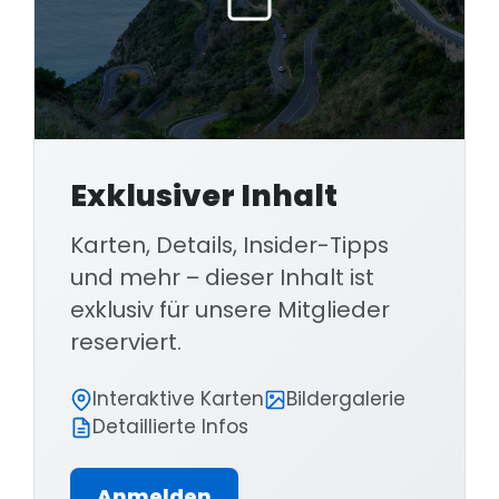
hupten. Alles ganz normal!
In Sizilien zum ersten Mal mit dem
Wohnmobil unterwegs zu sein, kann
stressig sein. Aber nur, bis man sich an den
Fahrstil gewöhnt hat. Und damit meine ich
Exklusiver Inhalt
nicht, dass man auch plötzlich alle
Regelkenntnisse über Bord werfen soll.
Karten, Details, Insider-Tipps
und mehr – dieser Inhalt ist
exklusiv für unsere Mitglieder
reserviert.
Interaktive Karten
Bildergalerie
Detaillierte Infos
Anmelden