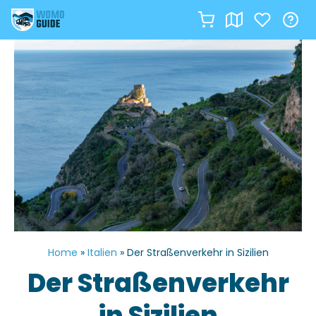
Zum
Inhalt
springen
Home
»
Italien
»
Der Straßenverkehr in Sizilien
Der Straßenverkehr
in Sizilien