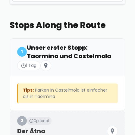
Taormina
+
Stops Along the Route
Beliebter Ferienort auf Sizilien mit antikem
Theater und Meerblick.
Unser erster Stopp:
📄 3 verknüpfte Inhalte
1
Taormina und Castelmola
Rifugio Sapienza
+
1 Tag
Bergrefugium am Südhang des Ätna,
Ausgangspunkt für Touren.
Tips:
Parken in Castelmola ist einfacher
📄 1 verknüpfter Inhalt
als in Taormina
Catania
+
2
Optional
Große Hafenstadt an der Ostküste Siziliens, am
Fuße des Ätna.
Der Ätna