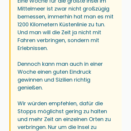
Eine Woche für die größte Insel im
Mittelmeer ist zwar nicht großzügig
📄 3 verknüpfte Inhalte
🌐 2 e
bemessen, immerhin hat man es mit
Palermo
+
1200 Kilometern Küstenlinie zu tun.
Und man will die Zeit ja nicht mit
Hauptstadt Siziliens an der Nordküste Italiens.
Fahren verbringen, sondern mit
📄 5 verknüpfte Inhalte
Erlebnissen.
Dennoch kann man auch in einer
Woche einen guten Eindruck
gewinnen und Sizilien richtig
genießen.
Wir würden empfehlen, dafür die
Stopps möglichst gering zu halten
und mehr Zeit an einzelnen Orten zu
verbringen. Nur um die Insel zu