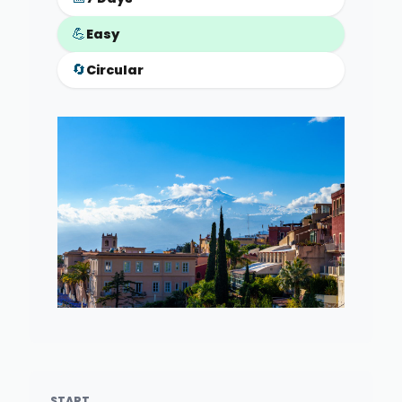
💪
Easy
🔄
Circular
START