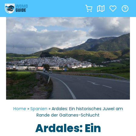
Zum
Inhalt
springen
Home
»
Spanien
»
Ardales: Ein historisches Juwel am
Rande der Gaitanes-Schlucht
Ardales: Ein