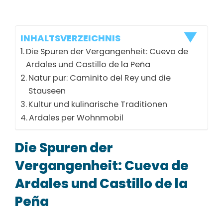
Parkplatz Ardales
+
INHALTSVERZEICHNIS
Die Spuren der Vergangenheit: Cueva de
Iglesia Nuestra
Ardales und Castillo de la Peña
Señora de los
+
Natur pur: Caminito del Rey und die
Remedios
Stauseen
Kultur und kulinarische Traditionen
Ardales per Wohnmobil
Bobastro
+
Bobastro, MA-4400, 29552 Ardales, Spanien
Die Spuren der
Vergangenheit: Cueva de
Embalses del
Ardales und Castillo de la
+
Guadalhorce
Peña