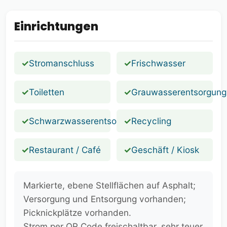
Einrichtungen
✓
Stromanschluss
✓
Frischwasser
✓
Toiletten
✓
Grauwasserentsorgung
✓
Schwarzwasserentsorgung
✓
Recycling
✓
Restaurant / Café
✓
Geschäft / Kiosk
Markierte, ebene Stellflächen auf Asphalt;
Versorgung und Entsorgung vorhanden;
Picknickplätze vorhanden.
Strom per QR Code freischaltbar, sehr teuer