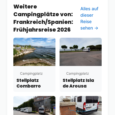
Weitere
Alles auf
Campingplätze von:
dieser
Frankreich/Spanien:
Reise
sehen →
Frühjahrsreise 2026
Campingplatz
Campingplatz
Stellplatz
Stellplatz Isla
Combarro
de Arousa