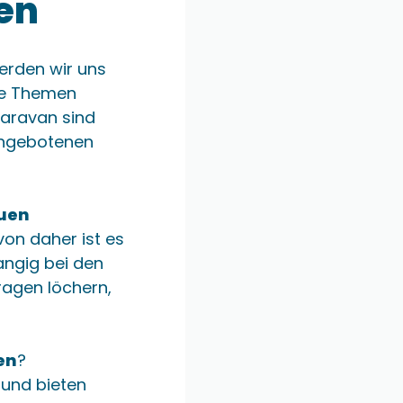
en
werden wir uns
de Themen
Caravan sind
 angebotenen
uen
on daher ist es
angig bei den
ragen löchern,
en
?
und bieten