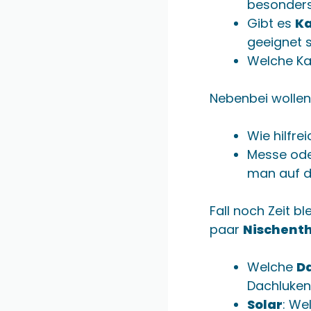
besonder
Gibt es
Ka
geeignet 
Welche Ka
Nebenbei wollen
Wie hilfre
Messe ode
man auf d
Fall noch Zeit b
paar
Nischent
Welche
D
Dachluken
Solar
: We