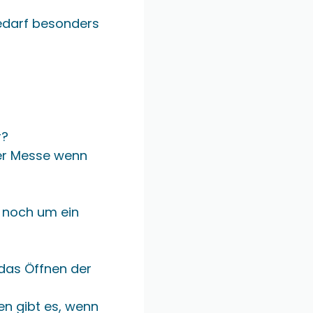
edarf besonders
r?
er Messe wenn
s noch um ein
 das Öffnen der
en gibt es, wenn