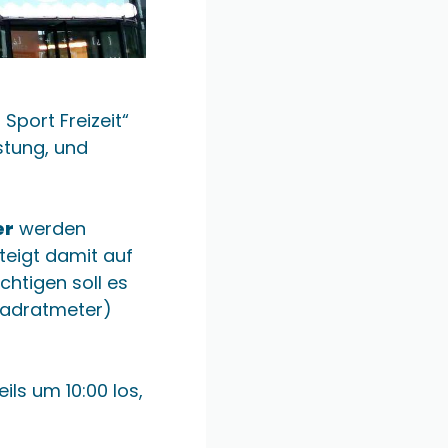
Sport Freizeit“
stung, und
er
werden
steigt damit auf
chtigen soll es
uadratmeter)
ils um 10:00 los,