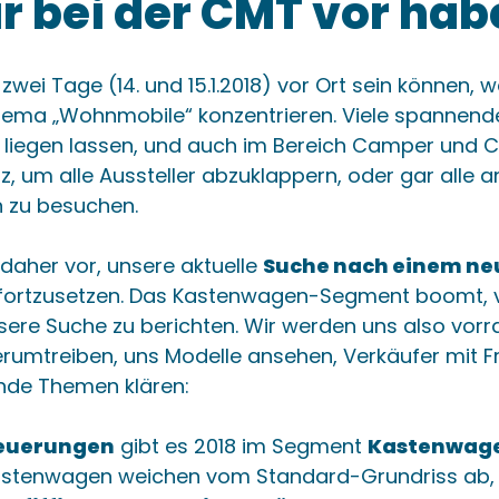
r bei der CMT vor hab
 zwei Tage (14. und 15.1.2018) vor Ort sein können, 
hema „Wohnmobile“ konzentrieren. Viele spannen
s liegen lassen, und auch im Bereich Camper und 
z, um alle Aussteller abzuklappern, oder gar alle
 zu besuchen.
 daher vor, unsere aktuelle
Suche nach einem ne
fortzusetzen. Das Kastenwagen-Segment boomt, v
nsere Suche zu berichten. Wir werden uns also vorr
umtreiben, uns Modelle ansehen, Verkäufer mit F
nde Themen klären:
euerungen
gibt es 2018 im Segment
Kastenwag
stenwagen weichen vom Standard-Grundriss ab, 