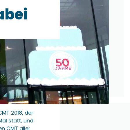
abei
 CMT 2018, der
al statt, und
en CMT aller