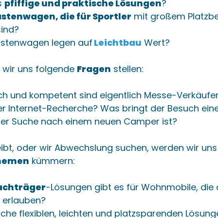
s
pfiffige und praktische Lösungen
?
stenwagen, die für Sportler
mit großem Platzb
sind?
stenwagen legen auf
Leichtbau
Wert?
 wir uns folgende
Fragen
stellen:
ich und kompetent sind eigentlich Messe-Verkäufe
r Internet-Recherche? Was bringt der Besuch ein
er Suche nach einem neuen Camper ist?
leibt, oder wir Abwechslung suchen, werden wir un
hemen
kümmern:
achträger
-Lösungen gibt es für Wohnmobile, die
 erlauben?
lche flexiblen, leichten und platzsparenden Lösung