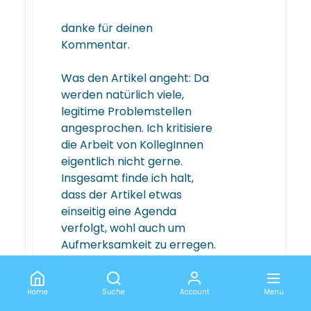
danke für deinen
Kommentar.
Was den Artikel angeht: Da
werden natürlich viele,
legitime Problemstellen
angesprochen. Ich kritisiere
die Arbeit von KollegInnen
eigentlich nicht gerne.
Insgesamt finde ich halt,
dass der Artikel etwas
einseitig eine Agenda
verfolgt, wohl auch um
Aufmerksamkeit zu erregen.
Ich bin kein Fan davon,
wenn mit „in der Regel“,
Home
Suche
Account
Menu
„meist“, etc. Annahmen als