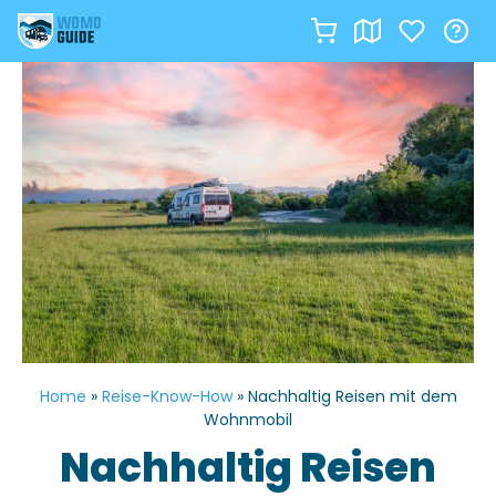
Zum
Inhalt
springen
Home
»
Reise-Know-How
»
Nachhaltig Reisen mit dem
Wohnmobil
Nachhaltig Reisen