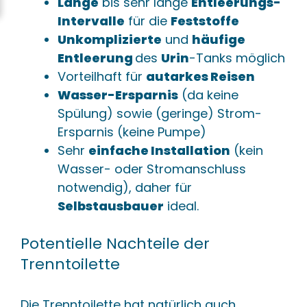
Lange
bis sehr lange
Entleerungs-
Intervalle
für die
Feststoffe
Unkomplizierte
und
häufige
Entleerung
des
Urin
-Tanks möglich
Vorteilhaft für
autarkes Reisen
Wasser-Ersparnis
(da keine
Spülung) sowie (geringe) Strom-
Ersparnis (keine Pumpe)
Sehr
einfache Installation
(kein
Wasser- oder Stromanschluss
notwendig), daher für
Selbstausbauer
ideal.
Potentielle Nachteile der
Trenntoilette
Die Trenntoilette hat natürlich auch