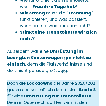
Wie funktioniert die Trenntoilette,
wenn
Frau ihre Tage hat
?
Wie streng
muss die “
Trennung
”
funktionieren, und was passiert,
wenn da mal was daneben geht?
Stinkt eine Trenntoilette wirklich
nicht?
Außerdem war eine
Umrüstung im
beengten Kastenwagen
gar
nicht so
einfach
, denn die Platzverhältnisse sind
dort nicht gerade großzügig.
Doch die
Lockdowns
der Jahre 2020/2021
gaben uns schließlich den finalen
Anstoß
für eine
Umrüstung zur Trenntoilette.
Denn in Österreich durften wir mit dem