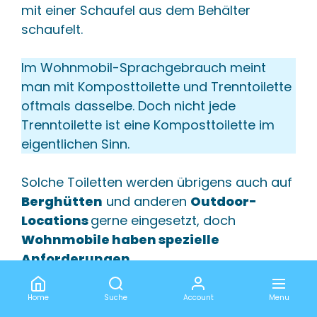
mit einer Schaufel aus dem Behälter
schaufelt.
Im Wohnmobil-Sprachgebrauch meint
man mit Komposttoilette und Trenntoilette
oftmals dasselbe. Doch nicht jede
Trenntoilette ist eine Komposttoilette im
eigentlichen Sinn.
Solche Toiletten werden übrigens auch auf
Berghütten
und anderen
Outdoor-
Locations
gerne eingesetzt, doch
Wohnmobile haben spezielle
Anforderungen
.
Durch
Rührwerke
und
Home
Suche
Account
Menu
Ventilatoren
werden