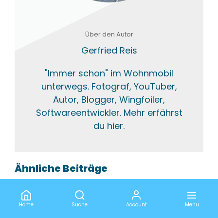
Über den Autor
Gerfried Reis
"Immer schon" im Wohnmobil
unterwegs. Fotograf, YouTuber,
Autor, Blogger, Wingfoiler,
Softwareentwickler. Mehr erfährst
du hier.
Ähnliche Beiträge
Unser Camping-Equipment
Wohnmobil-Zubehör Unsere
Home
Suche
Account
Menu
Camping-Gadgets Dieses