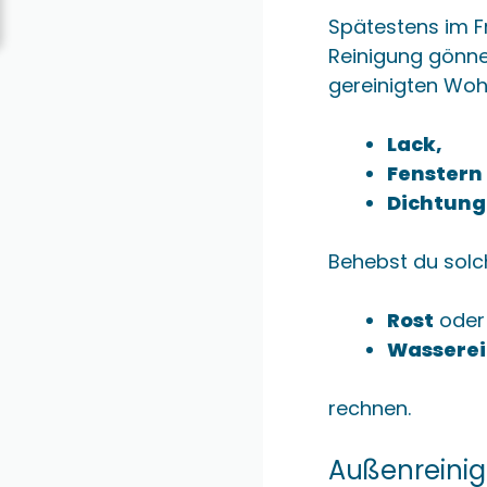
Spätestens im F
Reinigung gönne
gereinigten Woh
Lack,
Fenstern
Dichtun
Behebst du solc
Rost
oder
Wassere
rechnen.
Außenreini