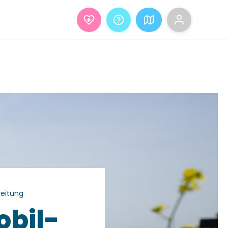
+
reitung
obil-