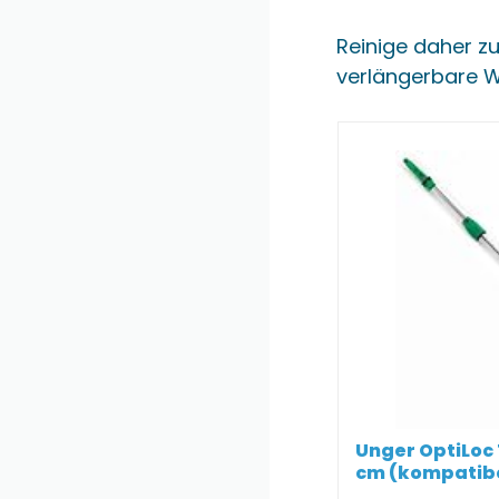
Reinige daher z
verlängerbare W
Unger OptiLoc
cm (kompatibel