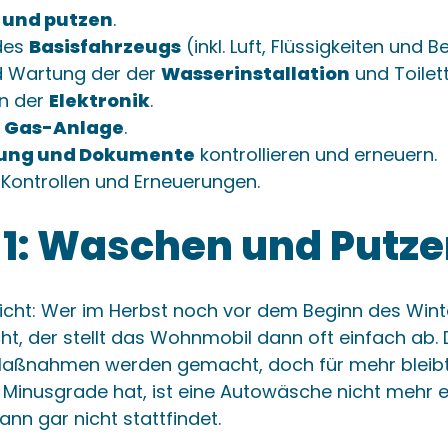
und putzen
.
 des
Basisfahrzeugs
(inkl. Luft, Flüssigkeiten und 
 Wartung der der
Wasserinstallation
und Toilett
n der
Elektronik
.
r
Gas-Anlage
.
ung und Dokumente
kontrollieren und erneuern.
 Kontrollen und Erneuerungen.
t 1: Waschen und Putz
icht: Wer im Herbst noch vor dem Beginn des Wint
ht, der stellt das Wohnmobil dann oft einfach ab. 
aßnahmen werden gemacht, doch für mehr bleibt k
 Minusgrade hat, ist eine Autowäsche nicht mehr 
nn gar nicht stattfindet.