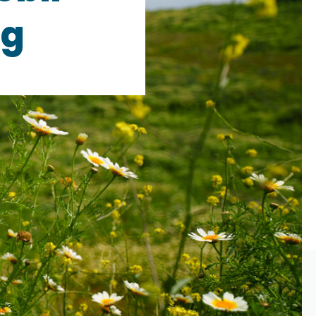
ng
ch, die ersten
Zeit, das
il auswintern