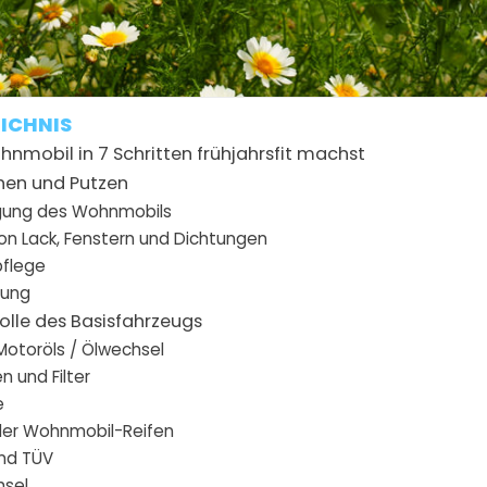
ich an einer
Checkliste für die Saisonvorbereit
du dabei nicht übersehen solltest, zählen wir hier a
ICHNIS
nmobil in 7 Schritten frühjahrsfit machst
chen und Putzen
gung des Wohnmobils
von Lack, Fenstern und Dichtungen
pflege
gung
rolle des Basisfahrzeugs
Motoröls / Ölwechsel
en und Filter
e
der Wohnmobil-Reifen
nd TÜV
hsel