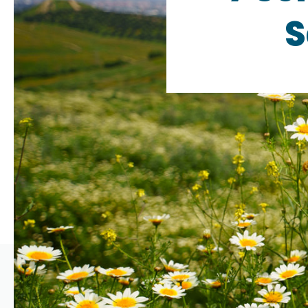
S
Endlich! Die So
Frühlingsblumen 
Wohnmobil aus