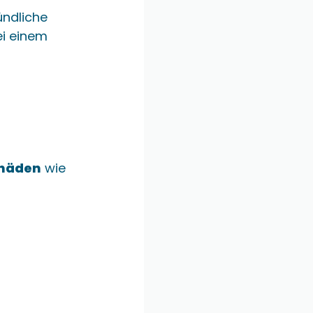
ündliche
ei einem
chäden
wie