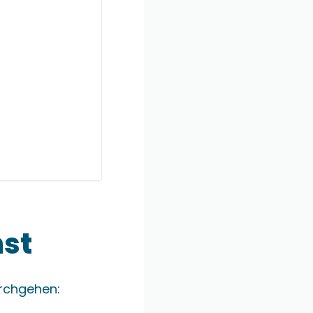
hst
urchgehen: