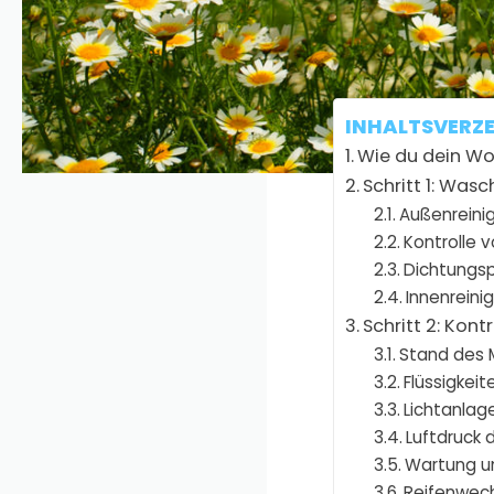
möchte, sollte s
Welche Schritte 
INHALTSVERZE
Wie du dein Woh
Schritt 1: Was
Außenreini
Kontrolle 
Dichtungs
Innenreini
Schritt 2: Kont
Stand des 
Flüssigkeit
Lichtanlag
Luftdruck 
Wartung u
Reifenwec