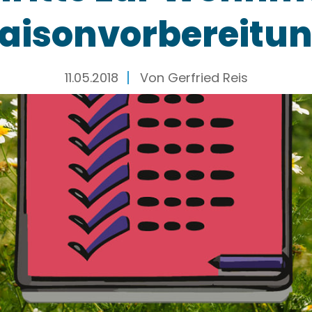
aisonvorbereitu
11.05.2018
Von
Gerfried Reis
nne setzt sich schön langsam gegen den Schnee dur
lassen ihre Blüten erstrahlen. Dann ist es höchste 
 dem Winterschlaf zu holen
. Wer sein Wohnmob