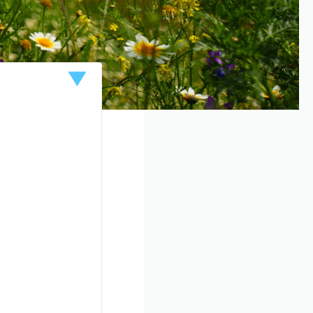
ung
halten.
uf.