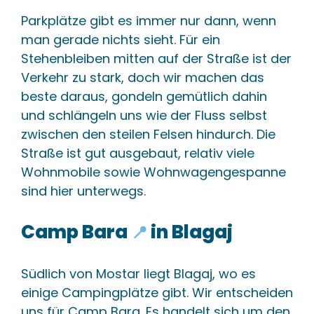
Buna
+
Parkplätze gibt es immer nur dann, wenn
Quellfluss der Neretva, entspringt bei Blagaj.
man gerade nichts sieht. Für ein
Stehenbleiben mitten auf der Straße ist der
🔗 In diesem Content
🌐 1 e
Verkehr zu stark, doch wir machen das
Neretva-Delta
beste daraus, gondeln gemütlich dahin
+
und schlängeln uns wie der Fluss selbst
Flussdelta der Neretva in Kroatien, bekannt für
zwischen den steilen Felsen hindurch. Die
seine Naturvielfalt.
Straße ist gut ausgebaut, relativ viele
Wohnmobile sowie Wohnwagengespanne
🔗 In diesem Content
📄 1 
sind hier unterwegs.
Camp Bara
in Blagaj
📍
Südlich von Mostar liegt Blagaj, wo es
einige Campingplätze gibt. Wir entscheiden
uns für Camp Bara. Es handelt sich um den