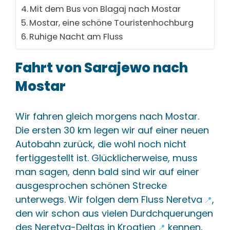
Blagaj
+
Mit dem Bus von Blagaj nach Mostar
Mostar, eine schöne Touristenhochburg
Kleiner Ort nahe Mostar, bekannt für das
Ruhige Nacht am Fluss
Derwischkloster am Buna-Quellfluss.
🔗 In diesem Content
📄 2 
Fahrt von Sarajewo nach
Mostar
Camp Bara
+
Campingplatz in Blagaj, beliebt bei
Wir fahren gleich morgens nach Mostar.
Wohnmobilreisenden.
Die ersten 30 km legen wir auf einer neuen
🔗 In diesem Content
📄 2 
Autobahn zurück, die wohl noch nicht
Derwisch-Kloster
fertiggestellt ist. Glücklicherweise, muss
+
Blagaj
man sagen, denn bald sind wir auf einer
ausgesprochen schönen Strecke
Historisches Kloster am Buna-Quellfluss in Blagaj.
unterwegs. Wir folgen dem
Fluss Neretva
,
📍
🔗 In diesem Content
🌐 2 
den wir schon aus vielen Durdchquerungen
des
Neretva-Deltas in Kroatien
kennen,
📍
Jablanicko-Stausee
+