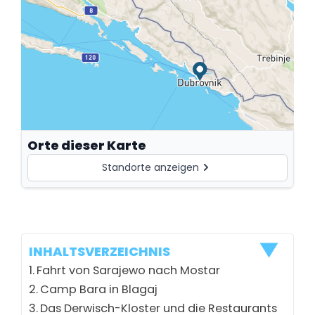
Orte dieser Karte
Standorte anzeigen
Mostar
+
INHALTSVERZEICHNIS
Stadt im Süden Bosniens, berühmt für die Alte
Brücke über die Neretva.
Fahrt von Sarajewo nach Mostar
Camp Bara in Blagaj
🔗 In diesem Content
📄 3 
Das Derwisch-Kloster und die Restaurants