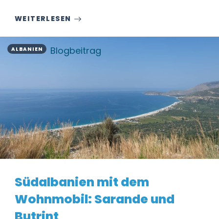
WEITERLESEN
Blogbeitrag
ALBANIEN
Südalbanien mit dem
Wohnmobil: Sarande und
Butrint