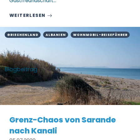
Gastfreundschaft…
WEITERLESEN
GRIECHENLAND
ALBANIEN
WOHNMOBIL-REISEFÜHRER
Blogbeitrag
Grenz-Chaos von Sarande
nach Kanali