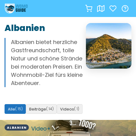
Zum
Albanien
Inhalt
springen
Albanien bietet herzliche
Gastfreundschaft, tolle
Natur und schöne Strände
bei moderaten Preisen. Ein
Wohnmobil-Ziel fürs kleine
Abenteuer.
( 15)
( 14)
( 1)
Alle
Beiträge
Videos
Video+
ALBANIEN