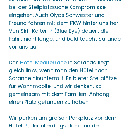
Zentrale, stark befahrene Verkehrsstraße in
bei der Stellplatzsuche Kompromisse
Sarande, Albanien.
eingehen. Auch Olyas Schwester und
🔗 In diesem Content
📄 3 
Freund fahren mit dem PKW hinter uns her.
Hotel am Meer
Von
Siri i Kalter
(Blue Eye) dauert die
📍
+
Sarande
Fahrt nicht lange, und bald taucht Sarande
Hotel in Sarande direkt an der Küste gelegen.
vor uns auf.
🔗 In diesem Content
🌐 1 e
Das
Hotel Mediterrane
in Saranda liegt
Hotelparkplatz
gleich links, wenn man den Hütel nach
+
Sarande
Sarande hinunterrollt. Es bietet Stellplätze
Parkplatz eines Hotels in Sarande, oft von Gästen
für Wohnmobile, und wir denken, so
genutzt.
gemeinsam mit dem Familien-Anhang
einen Platz gefunden zu haben.
🔗 In diesem Content
🌐 1 e
Hotel-Strand
+
Wir parken am
großen Parkplatz vor dem
Sarande
Hotel
, der allerdings direkt an der
📍
Strandabschnitt eines Hotels in Sarande, Albanien.