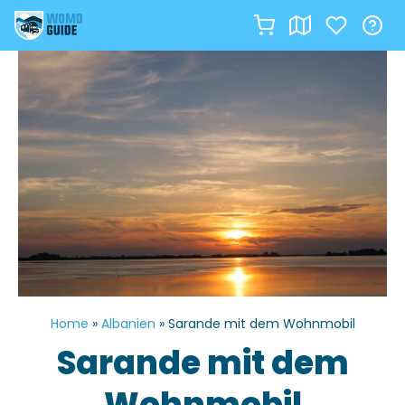
Zum
Inhalt
springen
Home
»
Albanien
»
Sarande mit dem Wohnmobil
Sarande mit dem
Wohnmobil