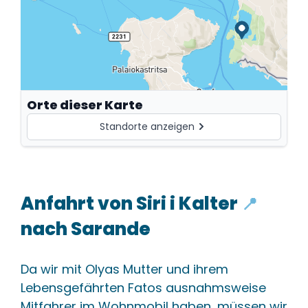
Orte dieser Karte
Standorte anzeigen
Siri i Kalter (Blue Eye)
+
Anfahrt von
Siri i Kalter
📍
Beliebte Karstquelle mit türkisblauem Wasser
nahe Sarande in Albanien.
nach Sarande
🔗 In diesem Content
🌐 1 e
Da wir mit Olyas Mutter und ihrem
Hauptstraße
+
Lebensgefährten Fatos ausnahmsweise
Sarande
Mitfahrer im Wohnmobil haben, müssen wir