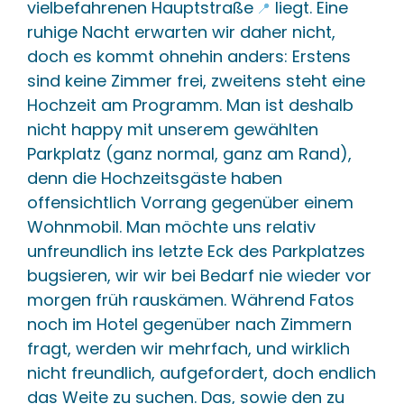
vielbefahrenen Hauptstraße
liegt. Eine
📍
ruhige Nacht erwarten wir daher nicht,
🔗 In diesem Content
🌐 1 e
doch es kommt ohnehin anders: Erstens
Butrint
+
sind keine Zimmer frei, zweitens steht eine
Hochzeit am Programm. Man ist deshalb
Archäologische Stätte und UNESCO-
nicht happy mit unserem gewählten
Weltkulturerbe nahe Sarande, Albanien.
Parkplatz (ganz normal, ganz am Rand),
🔗 In diesem Content
📄 1 
denn die Hochzeitsgäste haben
offensichtlich Vorrang gegenüber einem
Siri i Kalter
+
Wohnmobil. Man möchte uns relativ
Natürliche Karstquelle mit klarem, blauem Wasser
unfreundlich ins letzte Eck des Parkplatzes
in Südalbanien.
bugsieren, wir wir bei Bedarf nie wieder vor
morgen früh rauskämen. Während Fatos
🔗 In diesem Content
📄 2 
noch im Hotel gegenüber nach Zimmern
albanisch-
+
fragt, werden wir mehrfach, und wirklich
griechische Grenze
nicht freundlich, aufgefordert, doch endlich
Grenzübergang zwischen Albanien und
das Weite zu suchen. Das, sowie den zu
Griechenland im Süden.