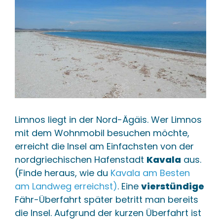
Chios
+
Griechische Insel in der Ägäis, bekannt für Mastix-
Produktion.
🔗 In diesem Content
🌐 1 e
Vathi
+
Hauptstadt der Insel Samos in der nördlichen
Ägäis.
Limnos liegt in der Nord-Ägäis. Wer Limnos
mit dem Wohnmobil besuchen möchte,
🔗 In diesem Content
🌐 1 e
erreicht die Insel am Einfachsten von der
Patmos
+
nordgriechischen Hafenstadt
Kavala
aus.
(Finde heraus, wie du
Kavala am Besten
Griechische Insel in der Ägäis, bekannt für das
am Landweg erreichst)
. Eine
vierstündige
Johanneskloster.
Fähr-Überfahrt später betritt man bereits
🔗 In diesem Content
🌐 2 
die Insel. Aufgrund der kurzen Überfahrt ist