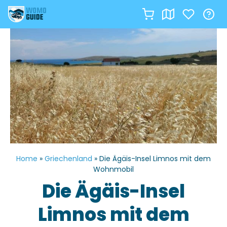
Zum
Inhalt
springen
Home
»
Griechenland
»
Die Ägäis-Insel Limnos mit dem
Wohnmobil
Die Ägäis-Insel
Limnos mit dem