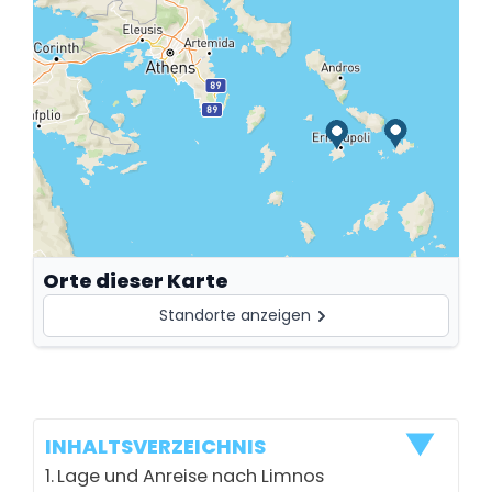
Orte dieser Karte
Standorte anzeigen
Gomati Beach
+
INHALTSVERZEICHNIS
Beliebter Sandstrand im Norden der Insel Limnos.
Lage und Anreise nach Limnos