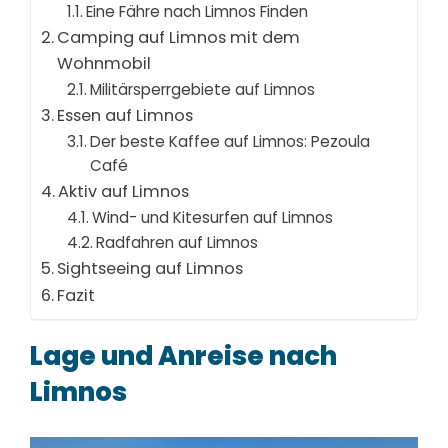
🔗 In diesem Content
🌐 1 e
Eine Fähre nach Limnos Finden
Camping auf Limnos mit dem
Pezoula Café
+
Wohnmobil
Café in Moudros auf der Insel Limnos.
Militärsperrgebiete auf Limnos
Essen auf Limnos
🔗 In diesem Content
📄 1 
Der beste Kaffee auf Limnos: Pezoula
Café
Keros Beach
+
Aktiv auf Limnos
Wind- und Kitesurfen auf Limnos
Weitläufiger Sandstrand und Surfspot auf Limnos.
Radfahren auf Limnos
🔗 In diesem Content
📄 3 
Sightseeing auf Limnos
Fazit
Lesbos
+
Lage und Anreise nach
Griechische Insel in der Nordägäis, bekannt für
Strände und ursprüngliche Landschaften.
Limnos
🔗 In diesem Content
📄 4 