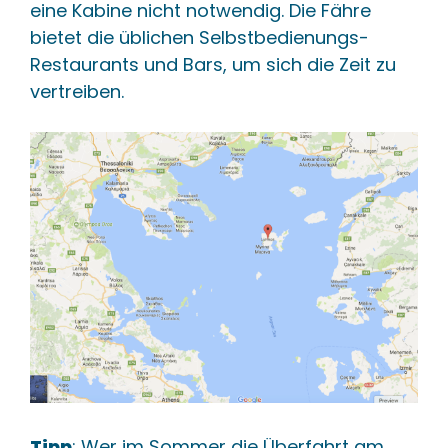
eine Kabine nicht notwendig. Die Fähre
Mykonos
+
bietet die üblichen Selbstbedienungs-
Beliebte griechische Insel, bekannt für Strände
Restaurants und Bars, um sich die Zeit zu
und Nachtleben.
vertreiben.
🔗 In diesem Content
🌐 2 
Syros
+
Griechische Insel, Verwaltungssitz der Kykladen,
mit neoklassischer Architektur.
🔗 In diesem Content
🌐 2 
Tipp
: Wer im Sommer die Überfahrt am