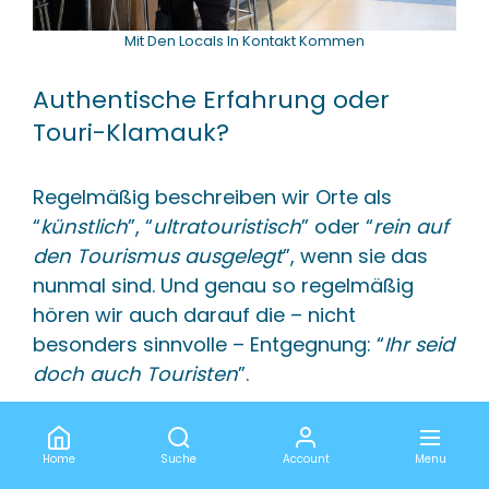
Mit Den Locals In Kontakt Kommen
Authentische Erfahrung oder
Touri-Klamauk?
Regelmäßig beschreiben wir Orte als
“
künstlich
”, “
ultratouristisch
” oder “
rein auf
den Tourismus ausgelegt
”, wenn sie das
nunmal sind. Und genau so regelmäßig
hören wir auch darauf die – nicht
besonders sinnvolle – Entgegnung: “
Ihr seid
doch auch Touristen
”.
Nicht besonders sinnvoll ist diese
Entgegnung hier aus mehreren Gründen.
Home
Suche
Account
Menu