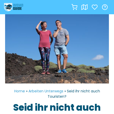
Zum
Inhalt
springen
Home
»
Arbeiten Unterwegs
»
Seid ihr nicht auch
Touristen?
Seid ihr nicht auch