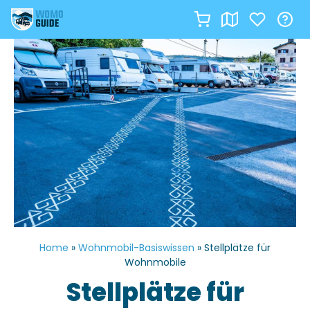
Zum
Inhalt
springen
Home
»
Wohnmobil-Basiswissen
»
Stellplätze für
Wohnmobile
Stellplätze für