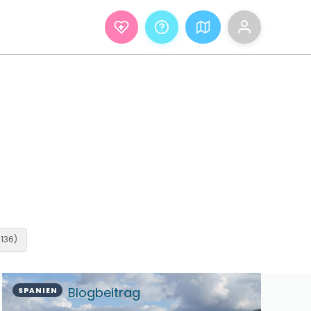
+
 136)
Blogbeitrag
SPANIEN