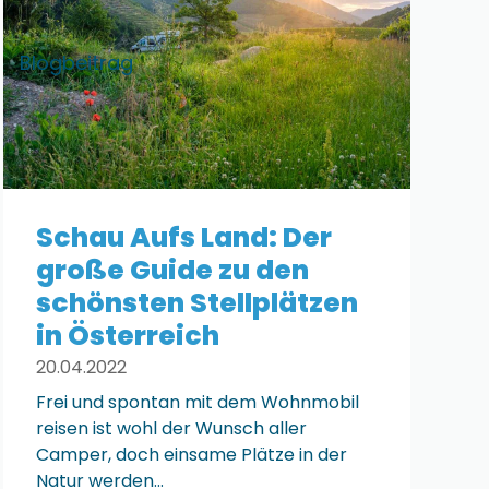
Blogbeitrag
Schau Aufs Land: Der
große Guide zu den
schönsten Stellplätzen
in Österreich
20.04.2022
Frei und spontan mit dem Wohnmobil
reisen ist wohl der Wunsch aller
Camper, doch einsame Plätze in der
Natur werden…