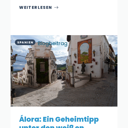
WEITERLESEN
Blogbeitrag
SPANIEN
Álora: Ein Geheimtipp
unter den weißen