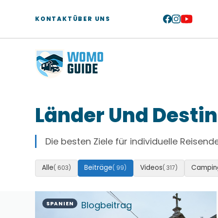
Zum
Inhalt
KONTAKT
ÜBER UNS
springen
Länder Und Destin
Die besten Ziele für individuelle Reise
Alle
Beiträge
Videos
Campin
( 603)
( 99)
( 317)
Blogbeitrag
SPANIEN