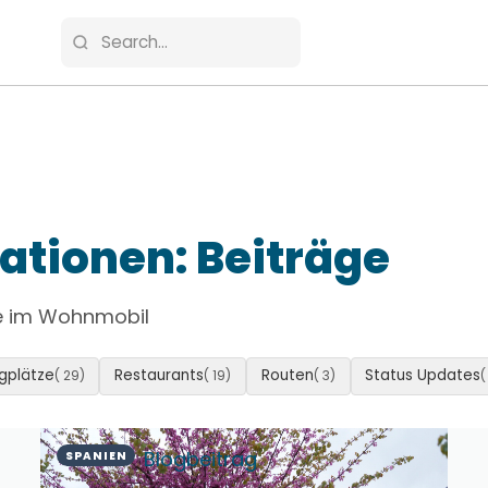
ationen: Beiträge
nde im Wohnmobil
gplätze
Restaurants
Routen
Status Updates
( 29)
( 19)
( 3)
(
Blogbeitrag
SPANIEN