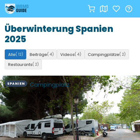
Zum
Überwinterung Spanien
Inhalt
2025
springen
( 12)
( 4)
( 4)
( 2)
Alle
Beiträge
Videos
Campingplätze
( 2)
Restaurants
Campingplatz
SPANIEN